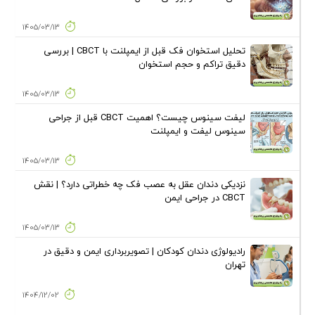
1405/03/13
تحلیل استخوان فک قبل از ایمپلنت با CBCT | بررسی
دقیق تراکم و حجم استخوان
1405/03/13
لیفت سینوس چیست؟ اهمیت CBCT قبل از جراحی
سینوس لیفت و ایمپلنت
1405/03/13
نزدیکی دندان عقل به عصب فک چه خطراتی دارد؟ | نقش
CBCT در جراحی ایمن
1405/03/13
رادیولوژی دندان کودکان | تصویربرداری ایمن و دقیق در
تهران
1404/12/02