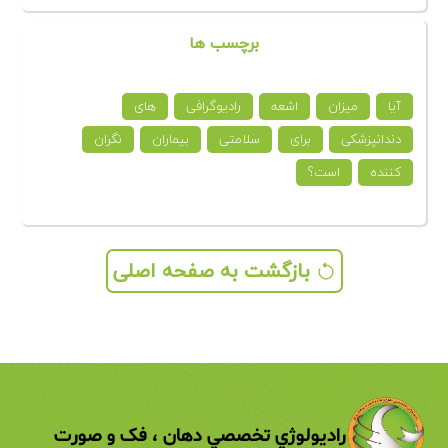
برچسب ها
آیا
میزان
اشعه
رادیوگرافی
های
دندانپزشکی
برای
سلامتی
بیماران
نگران
کننده
است؟
بازگشت به صفحه اصلی
راديولوژي تخصصي دهان ، فک و صورت 